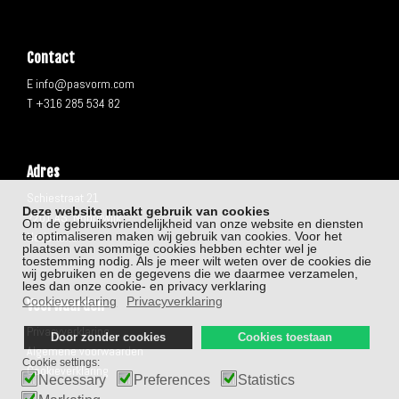
Contact
E info@pasvorm.com
T +316 285 534 82
Adres
Schiestraat 21
Deze website maakt gebruik van cookies
2201 AS Noordwijk
Om de gebruiksvriendelijkheid van onze website en diensten
te optimaliseren maken wij gebruik van cookies. Voor het
Nederland
plaatsen van sommige cookies hebben echter wel je
toestemming nodig. Als je meer wilt weten over de cookies die
wij gebruiken en de gegevens die we daarmee verzamelen,
lees dan onze cookie- en privacy verklaring
Cookieverklaring
Privacyverklaring
Voorwaarden
Privacyverklaring
Door zonder cookies
Cookies toestaan
Algemene voorwaarden
Cookie settings:
Cookieverklaring
Necessary
Preferences
Statistics