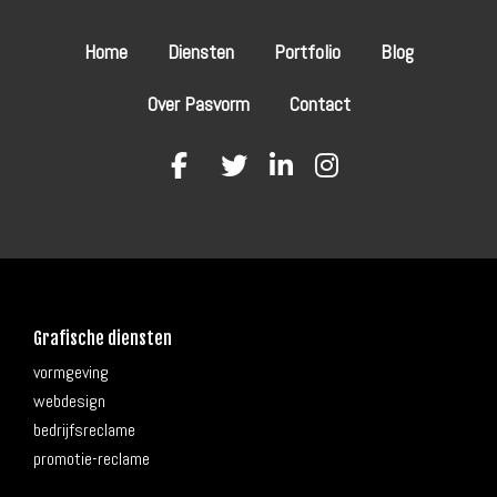
Home
Diensten
Portfolio
Blog
Over Pasvorm
Contact
fab
fab
fab
fab
fa-
fa-
fa-
fa-
facebook-
twitter
linkedin-
instagram
f
in
Grafische diensten
vormgeving
webdesign
bedrijfsreclame
promotie-reclame