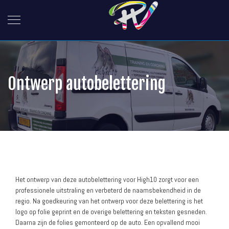
Ontwerp autobelettering
Het ontwerp van deze autobelettering voor High10 zorgt voor een
professionele uitstraling en verbeterd de naamsbekendheid in de
regio. Na goedkeuring van het ontwerp voor deze belettering is het
logo op folie geprint en de overige belettering en teksten gesneden.
Daarna zijn de folies gemonteerd op de auto. Een opvallend mooi