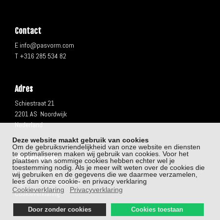
Contact
E info@pasvorm.com
T +316 285 534 82
Adres
Schiestraat 21
2201 AS Noordwijk
Nederland
Deze website maakt gebruik van cookies
Om de gebruiksvriendelijkheid van onze website en diensten
te optimaliseren maken wij gebruik van cookies. Voor het
Voorwaarden
plaatsen van sommige cookies hebben echter wel je
toestemming nodig. Als je meer wilt weten over de cookies die
Privacyverklaring
wij gebruiken en de gegevens die we daarmee verzamelen,
lees dan onze cookie- en privacy verklaring
Algemene voorwaarden
Cookieverklaring
Privacyverklaring
Cookieverklaring
Door zonder cookies
Cookies toestaan