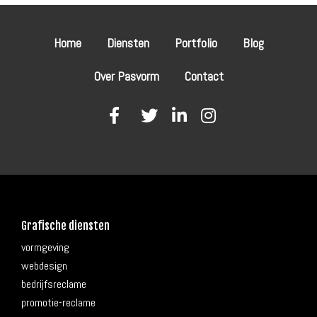
Home
Diensten
Portfolio
Blog
Over Pasvorm
Contact
fab
fab
fab
fab
fa-
fa-
fa-
fa-
facebook-
twitter
linkedin-
instagram
f
in
Grafische diensten
vormgeving
webdesign
bedrijfsreclame
promotie-reclame