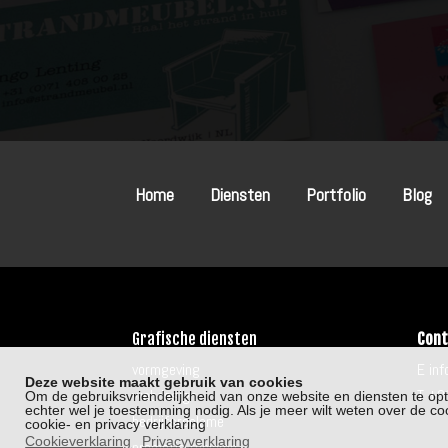
Home
Diensten
Portfolio
Blog
Grafische diensten
Cont
vormgeving
E in
Deze website maakt gebruik van cookies
webdesign
T +3
Om de gebruiksvriendelijkheid van onze website en diensten te op
echter wel je toestemming nodig. Als je meer wilt weten over de 
bedrijfsreclame
cookie- en privacy verklaring
Cookieverklaring
Privacyverklaring
promotie-reclame