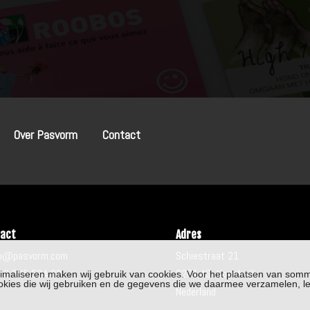
Over Pasvorm
Contact
act
Adres
fo@pasvorm.com
Schiestraat 21
16 285 534 82
2201 AS Noordwijk
timaliseren maken wij gebruik van cookies. Voor het plaatsen van so
cookies die wij gebruiken en de gegevens die we daarmee verzamelen, 
Nederland