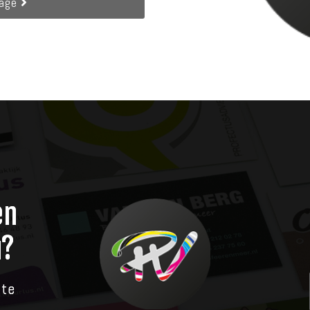
page
en
u?
ite