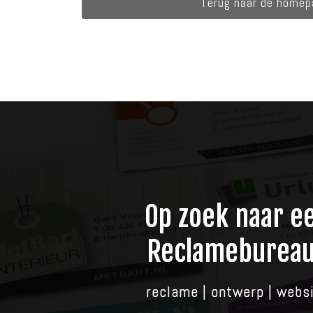
Terug naar de home
Op zoek naar e
Reclameburea
reclame | ontwerp | webs